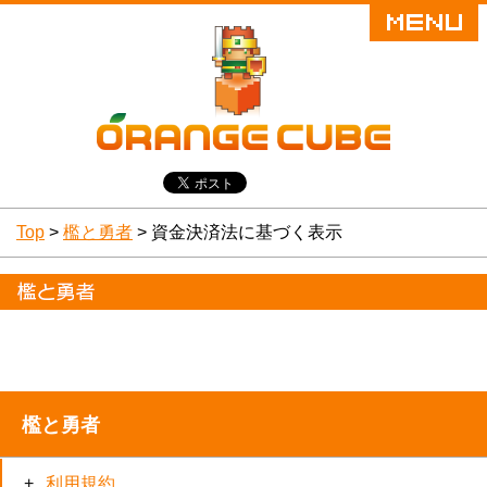
Top
>
檻と勇者
> 資金決済法に基づく表示
檻と勇者
利用規約